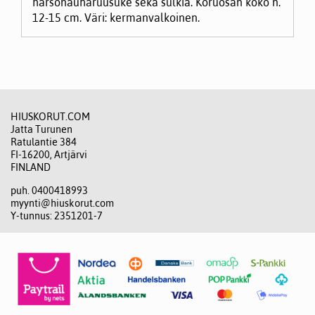
harsonauharuusuke sekä sulkia. Koruosan koko n.
12-15 cm. Väri: kermanvalkoinen.
HIUSKORUT.COM
Jatta Turunen
Ratulantie 384
FI-16200, Artjärvi
FINLAND
puh. 0400418993
myynti@hiuskorut.com
Y-tunnus: 2351201-7