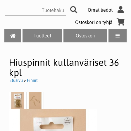
Omat tiedot
Ostoskori on tyhjä
Tuotteet
Ostoskori
Hiuspinnit kullanväriset 36
kpl
Etusivu
>
Pinnit