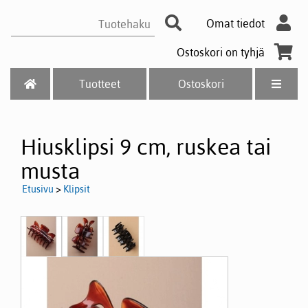
Omat tiedot
Ostoskori on tyhjä
Tuotteet
Ostoskori
Hiusklipsi 9 cm, ruskea tai
musta
Etusivu
>
Klipsit