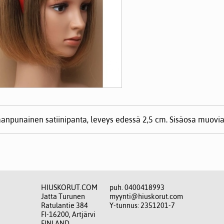
aanpunainen satiinipanta, leveys edessä 2,5 cm. Sisäosa muovia
HIUSKORUT.COM
puh. 0400418993
Jatta Turunen
myynti@hiuskorut.com
Ratulantie 384
Y-tunnus: 2351201-7
FI-16200, Artjärvi
FINLAND