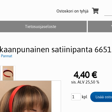
Ostoskori on tyhjä
Tietosuojaseloste
kkaanpunainen satiinipanta 6651
>
Pannat
4,40 €
sis. ALV 25,50 %
kpl