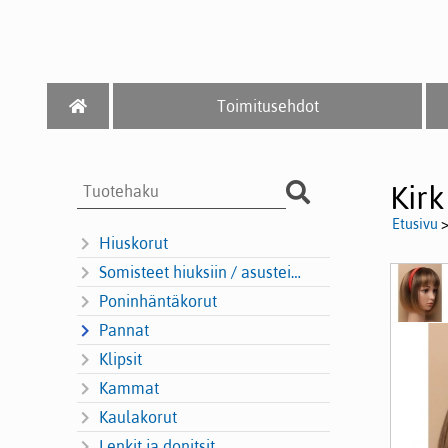
Toimitusehdot
Kir
Etusivu
Hiuskorut
Somisteet hiuksiin / asusteisiin
Poninhäntäkorut
Pannat
Klipsit
Kammat
Kaulakorut
Lenkit ja donitsit