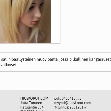
 satiinipäällysteinen muovipanta, jossa pilkullinen kangasruset
 valkoiset.
HIUSKORUT.COM
puh. 0400418993
Jatta Turunen
myynti@hiuskorut.com
Ratulantie 384
Y-tunnus: 2351201-7