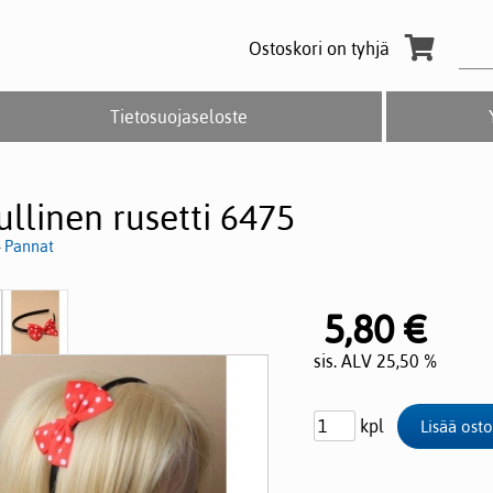
Ostoskori on tyhjä
Tietosuojaseloste
ullinen rusetti 6475
>
Pannat
5,80 €
sis. ALV 25,50 %
kpl