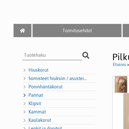
Toimitusehdot
Pilk
Etusivu
Hiuskorut
Somisteet hiuksiin / asusteisiin
Poninhäntäkorut
Pannat
Klipsit
Kammat
Kaulakorut
Lenkit ja donitsit