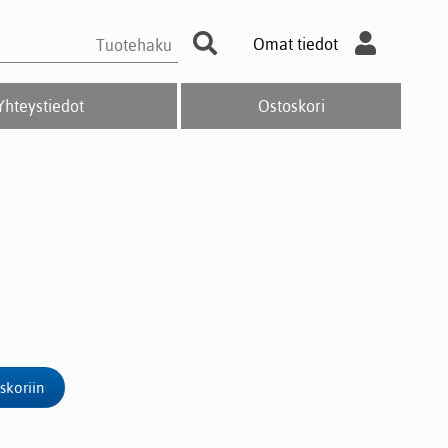
Omat tiedot
Yhteystiedot
Ostoskori