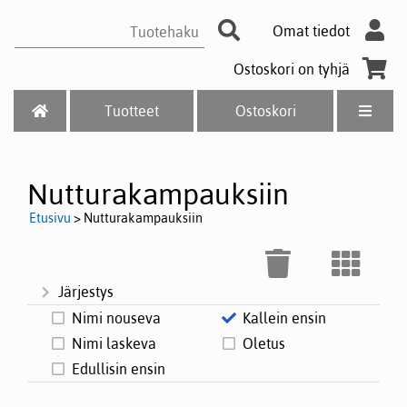
Omat tiedot
Ostoskori on tyhjä
Tuotteet
Ostoskori
Nutturakampauksiin
Etusivu
> Nutturakampauksiin
Järjestys
Nimi nouseva
Kallein ensin
Nimi laskeva
Oletus
Edullisin ensin