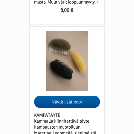
musta. Muut värit loppuunmyyty.
8,00 €
KAMPATÄYTE
Kammalla kiinnitettävä täyte
kampausten muotoiluun.
Materiaali pehmeää, sienimäistä.